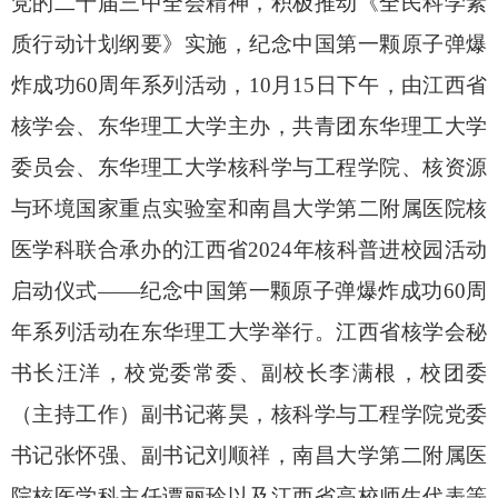
党的
二十届三中全会
精神，积极推动《全民科学素
质行动计划纲要》实施
，
纪念中国第一颗原子弹爆
炸成功
60周年系列活动，10
月
15
日下午，由江西省
核学会、东华理工大学
主办，共青团东华理工大学
委员会
、
东华理工大学
核科学与工程学院
、核资源
与环境国家重点实
验室和南昌大学第二附属医院核
医学科
联合承办的江西省
2024年核科
普进校园活动
启动仪式
——纪念中国第一颗原子弹爆炸成功60周
年系列活动在东华理工大学举行。江西省核学会秘
书长汪洋，
校党委常委、副校长李满根，
校团委
（
主持工作
）
副书记
蒋昊
，核科学与工程学院党委
书记
张怀强
、副书记刘顺祥，南昌大学第二附属医
院核医学科
主任
谭丽玲以及
江西省高校师生代表
等