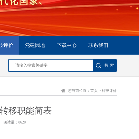
技评价
党建园地
下载中心
联系我们
您当前位置：
首页
>
科技评价
转移职能简表
阅读量：8620