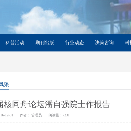
科普活动
期刊出版
行业动态
决策咨询
科
风采
届核同舟论坛潘自强院士作报告
6-12-01
作者： 管理员
阅读量：7231