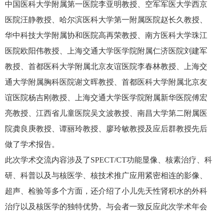
中国医科大学附属第一医院
李亚明
教授、空军军医大学西京
医院
汪静
教授、哈尔滨医科大学第一附属医院
赵长久
教授、
华中科技大学附属协和医院
高再荣
教授、南方医科大学珠江
医院
欧阳伟
教授、上海交通大学医学院附属仁济医院
刘建军
教授、首都医科大学附属北京友谊医院
李春林
教授、上海交
通大学附属胸科医院
谢文晖
教授、首都医科大学附属北京友
谊医院
杨吉刚
教授、上海交通大学医学院附属新华医院
傅宏
亮
教授、江西省儿童医院
吴文波
教授、南昌大学第二附属医
院
龚良庚
教授、
谭丽玲
教授、
廖玲敏
教授及
应后群
教授先后
做了学术报告。
此次学术交流内容涉及了
SPECT/CT功能显像、核素治疗、科
研、科普以及与核医学、核技术推广应用紧密相连的影像、
超声、检验等多个方面，还介绍了小儿先天性肾积水的外科
治疗以及核医学的独特优势。与会者一致反应此次学术年会