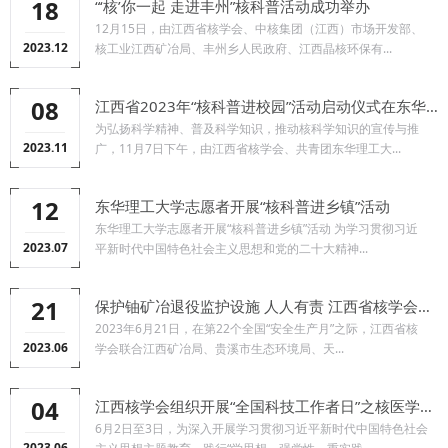
18
“‘核’你一起 走进丰州”核科普活动成功举办
12月15日，由江西省核学会、中核集团（江西）市场开发部、
2023.12
核工业江西矿冶局、丰州乡人民政府、江西晶核环保有...
08
江西省2023年“核科普进校园”活动启动仪式在东华理工大学举行
为弘扬科学精神、普及科学知识，推动核科学知识的宣传与推
2023.11
广，11月7日下午，由江西省核学会、共青团东华理工大...
12
东华理工大学志愿者开展“核科普进乡镇”活动
东华理工大学志愿者开展“核科普进乡镇”活动 为学习贯彻习近
2023.07
平新时代中国特色社会主义思想和党的二十大精神...
21
保护铀矿冶退役监护设施 人人有责 江西省核学会核科普宣传活动
2023年6月21日，在第22个全国“安全生产月”之际，江西省核
2023.06
学会联合江西矿冶局、贵溪市生态环境局、天...
04
江西核学会组织开展“全国科技工作者日”之核医学科普宣传暨咨询义诊活动
6月2日至3日，为深入开展学习贯彻习近平新时代中国特色社会
2023.06